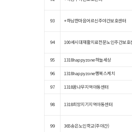
93
+하남한마음어르신주야간보호센터
새창으로 지도보기
94
100세시대재활치료전문노인주간보호
새창으로 지도보기
95
1318happyzone하늘세상
새창으로 지도보기
96
1318happyzone행복스케치
새창으로 지도보기
97
1318꿈나무지역아동센터
새창으로 지도보기
98
1318희망지기지역아동센터
새창으로 지도보기
99
365송은노인학교(주야간)
새창으로 지도보기