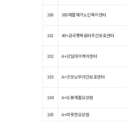
100
365재활재가노인복지센터
새창으로 지도보기
101
40+금곡행복쉼터주간보호센터
새창으로 지도보기
102
A+강일데이케어센터
새창으로 지도보기
103
A+굿모닝주야간보호센터
새창으로 지도보기
104
A+도봉재활요양원
새창으로 지도보기
105
A+따뜻한요양원
새창으로 지도보기