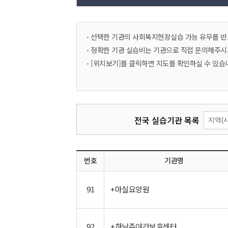
선택한 기관의 사회복지현장실습 가능 유무를 반
정확한 기관 실습비는 기관으로 직접 문의해주시
[위치보기]를 클릭하면 지도를 확인하실 수 있습
리
전국 실습기관 목록
스
트
조
회
번호
기관명
항
목
시/
91
+마실요양원
새창으로 지도보기
도
선
택
92
+하남주야간보호센터
새창으로 지도보기