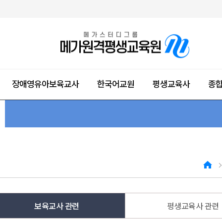
장애영유아보육교사
한국어교원
평생교육사
종
목
목
 과목
 과목
 과목
목
 및 이수 과목
경영학위 활용정보
메가 다이렉트 학습설계
자격증 발급 방법
종합미용면허증 발급 방법
자격증 신청 및 발급
자격증 신청 및 발급
자격증 발급 방법
자격증 발급 방법
메가 다이렉트 학습설계 예상결과보기
초급 가이드
초급 가이드
취급안내
강의실 대관 예
HOME
보육교사 관련
평생교육사 관련