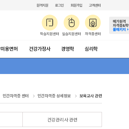
원격지원
로그인
회원가입
고객센터
학습지원센터
실습지원센터
자격증센터
합미용면허
건강가정사
경영학
심리학
약
수강절차방법
초급 가이드
등록금 납부
민간자격증 센터
민간자격증 상세정보
보육교사 관련
건강관리사 관련