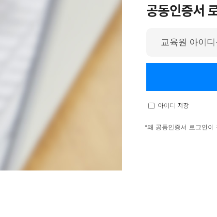
공동인증서 
아
이
디
입
력
아이디 저장
*왜 공동인증서 로그인이