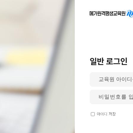
일반 로그인
아
이
디
입
비
력
밀
번
호
입
아이디 저장
력