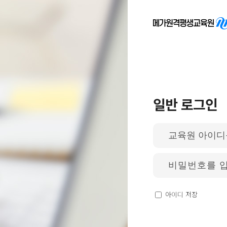
일반 로그인
아
이
디
입
비
력
밀
번
호
입
아이디 저장
력