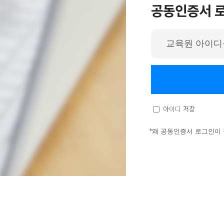
공동인증서 
아
이
디
입
력
아이디 저장
*왜 공동인증서 로그인이