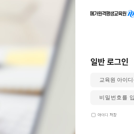
일반 로그인
아
이
디
입
비
력
밀
번
호
입
아이디 저장
력