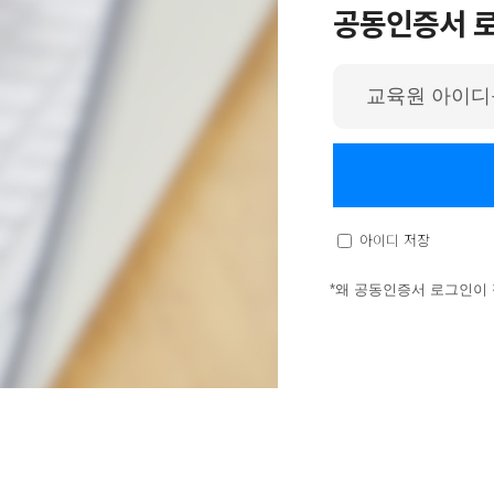
공동인증서 
아
이
디
입
력
아이디 저장
*왜 공동인증서 로그인이