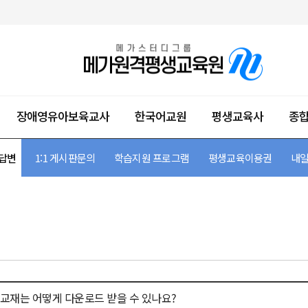
장애영유아보육교사
한국어교원
평생교육사
종
목
목
 과목
 과목
 과목
목
 답변
 및 이수 과목
경영학위 활용정보
메가 다이렉트 학습설계
1:1 게시판문의
자격증 발급 방법
종합미용면허증 발급 방법
자격증 신청 및 발급
자격증 신청 및 발급
자격증 발급 방법
자격증 발급 방법
학습지원 프로그램
메가 다이렉트 학습설계 예상결과보기
초급 가이드
초급 가이드
취급안내
평생교육이용권
강의실 대관 예
내일
, 교재는 어떻게 다운로드 받을 수 있나요?