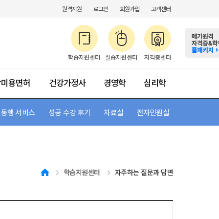
원격지원
로그인
회원가입
고객센터
학습지원센터
실습지원센터
자격증센터
합미용면허
건강가정사
경영학
심리학
약
동행 서비스
수강절차방법
초급 가이드
성공 수강 후기
등록금 납부
자료실
전자민원실
HOME
학습지원센터
자주하는 질문과 답변