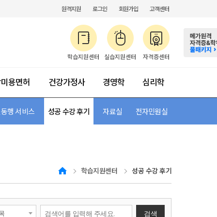
원격지원
로그인
회원가입
고객센터
학습지원센터
실습지원센터
자격증센터
합미용면허
건강가정사
경영학
심리학
약
동행 서비스
수강절차방법
초급 가이드
성공 수강 후기
등록금 납부
자료실
전자민원실
HOME
학습지원센터
성공 수강 후기
검
검색