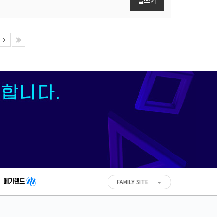
글쓰기
다
10
음
개
다
음
FAMILY SITE